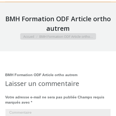
BMH Formation ODF Article ortho
autrem
Vous êtes ici :
Accueil
BMH Formation ODF Article ortho…
BMH Formation ODF Article ortho autrem
BMH Formation ODF Article ortho autrem
Laisser un commentaire
Votre adresse e-mail ne sera pas publiée Champs requis
marqués avec
*
Commentaire