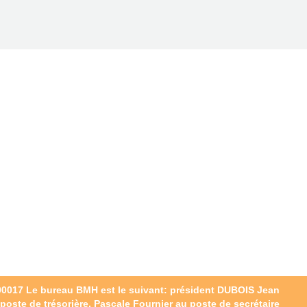
00017
Le bureau BMH est le suivant: président DUBOIS Jean
poste de trésorière, Pascale Fournier au poste de secrétaire