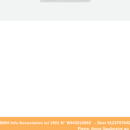
 BMH Info Association loi 1901 N° W443010662 - Siret 912370764
Pierre, Anne Saubestre au 