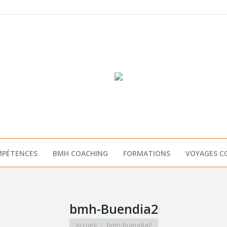
PÉTENCES
BMH COACHING
FORMATIONS
VOYAGES C
bmh-Buendia2
Vous êtes ici :
Accueil
bmh-Buendia2