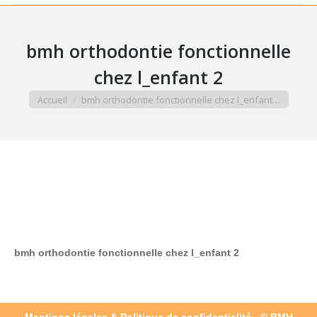
bmh orthodontie fonctionnelle
chez l_enfant 2
Vous êtes ici :
Accueil
bmh orthodontie fonctionnelle chez l_enfant…
bmh orthodontie fonctionnelle chez l_enfant 2
Mentions légales & Politique de confidentialité
- © BMH