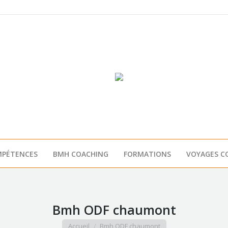
PÉTENCES
BMH COACHING
FORMATIONS
VOYAGES C
Bmh ODF chaumont
Vous êtes ici :
Accueil
Bmh ODF chaumont