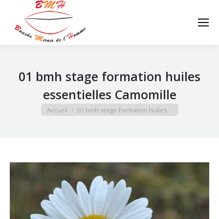
Search:
01 bmh stage formation huiles
essentielles Camomille
Vous êtes ici :
Accueil
01 bmh stage formation huiles…