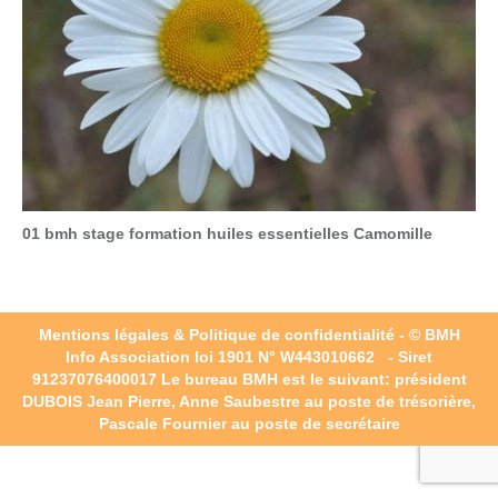
01 bmh stage formation huiles essentielles Camomille
Mentions légales & Politique de confidentialité
- © BMH
Info Association loi 1901 N° W443010662 - Siret
91237076400017
Le bureau BMH est le suivant: président
DUBOIS Jean Pierre, Anne Saubestre au poste de trésorière,
Pascale Fournier au poste de secrétaire