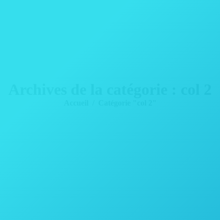
Archives de la catégorie :
col 2
Vous êtes ici :
Accueil
Catégorie "col 2"